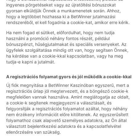
ingyenes pörgetéseket vagy az újratöltési bónuszokat
gyorsan elküldjük Önnek a munkamenetek során. Ahhoz,
hogy a legtöbbet hozhassa ki a BetWinner jutalmazási
rendszeréből, el kell fogadnia a cookie-kat, amikor erre kérik.
Ha nem fogad el sütiket, előfordulhat, hogy nem tudja
használni a promóció néhány fontos részét, például
bónuszpénzt, hűségjutalmakat és speciális versenyeket. Az
ügyfelek szolgáltatása mindig ott van, hogy segítsen Önnek,
ha kérdése van a cookie-kkal kapcsolatban, vagy ha meg
tudja-e kapni a jutalmát.
A regisztrációs folyamat gyors és jól működik a cookie-kkal
Új fiók megnyitása a BetWinner Kaszinóban egyszerű, mert a
regisztrációs űrlap jól megtervezett, és a böngésző cookie-k
megfelelően vannak használva. Amint meglátogatja az oldalt,
a cookie-k segítenek megjegyezni a választásait, és
felgyorsítják a regisztrációs folyamatot azáltal, hogy néhány
nem érzékeny információt előre kitöltenek. Az egyszerűsített
folyamathoz csak alapvető személyes adatokra, az Ön által
választott bejelentkezési adatokra és a kapcsolatfelvétel
ellenőrzésére van szükség.