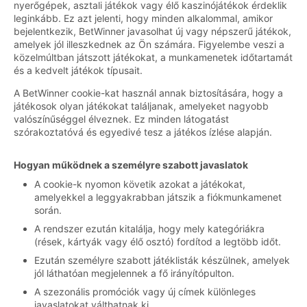
nyerőgépek, asztali játékok vagy élő kaszinójátékok érdeklik
leginkább. Ez azt jelenti, hogy minden alkalommal, amikor
bejelentkezik, BetWinner javasolhat új vagy népszerű játékok,
amelyek jól illeszkednek az Ön számára. Figyelembe veszi a
közelmúltban játszott játékokat, a munkamenetek időtartamát
és a kedvelt játékok típusait.
A BetWinner cookie-kat használ annak biztosítására, hogy a
játékosok olyan játékokat találjanak, amelyeket nagyobb
valószínűséggel élveznek. Ez minden látogatást
szórakoztatóvá és egyedivé tesz a játékos ízlése alapján.
Hogyan működnek a személyre szabott javaslatok
A cookie-k nyomon követik azokat a játékokat,
amelyekkel a leggyakrabban játszik a fiókmunkamenet
során.
A rendszer ezután kitalálja, hogy mely kategóriákra
(rések, kártyák vagy élő osztó) fordítod a legtöbb időt.
Ezután személyre szabott játéklisták készülnek, amelyek
jól láthatóan megjelennek a fő irányítópulton.
A szezonális promóciók vagy új címek különleges
javaslatokat válthatnak ki.