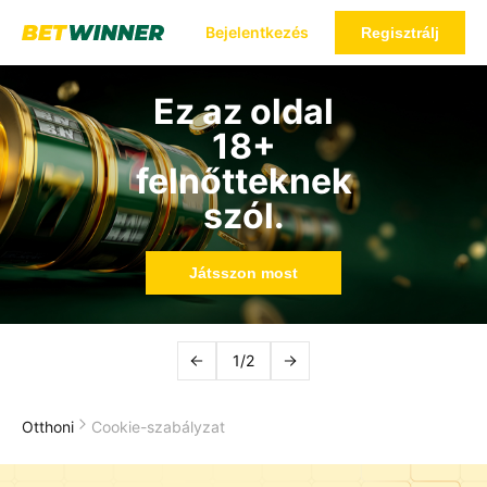
Bejelentkezés
Regisztrálj
Ez az oldal
18+
felnőtteknek
szól.
Játsszon most
1/2
Otthoni
Cookie-szabályzat