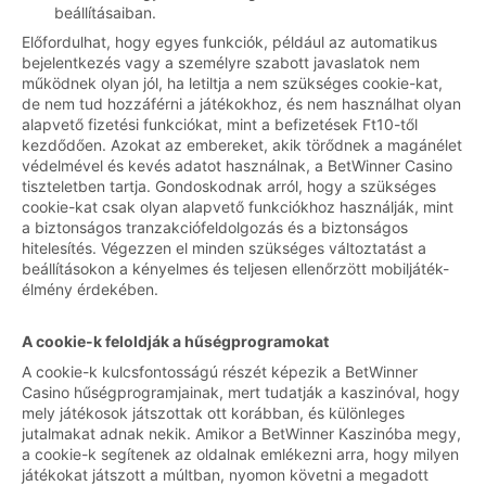
beállításaiban.
Előfordulhat, hogy egyes funkciók, például az automatikus
bejelentkezés vagy a személyre szabott javaslatok nem
működnek olyan jól, ha letiltja a nem szükséges cookie-kat,
de nem tud hozzáférni a játékokhoz, és nem használhat olyan
alapvető fizetési funkciókat, mint a befizetések Ft10-től
kezdődően. Azokat az embereket, akik törődnek a magánélet
védelmével és kevés adatot használnak, a BetWinner Casino
tiszteletben tartja. Gondoskodnak arról, hogy a szükséges
cookie-kat csak olyan alapvető funkciókhoz használják, mint
a biztonságos tranzakciófeldolgozás és a biztonságos
hitelesítés. Végezzen el minden szükséges változtatást a
beállításokon a kényelmes és teljesen ellenőrzött mobiljáték-
élmény érdekében.
A cookie-k feloldják a hűségprogramokat
A cookie-k kulcsfontosságú részét képezik a BetWinner
Casino hűségprogramjainak, mert tudatják a kaszinóval, hogy
mely játékosok játszottak ott korábban, és különleges
jutalmakat adnak nekik. Amikor a BetWinner Kaszinóba megy,
a cookie-k segítenek az oldalnak emlékezni arra, hogy milyen
játékokat játszott a múltban, nyomon követni a megadott