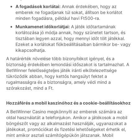
A fogadások korlátai:
Annak érdekében, hogy az
emberek ne fogadjanak túl sokat, állítson be korlátot
minden fogadásra, például havi Ft500-ra.
Munkamenet időkorlátjai:
A játék időtartamának
korlátozása jó módja annak, hogy szünetet tartson, és
tisztában legyen azzal, hogy mennyi időt tölt játékkal.
Ezeket a korlátokat fiókbeállításaiban bármikor be- vagy
kikapcsolhatja.
A határérték növelése több bizonyítékot igényel, és a
biztonság érdekében lemondási időszakot is tartalmazhat. A
BetWinner felelősségteljes játék iránti elkötelezettsége
tükröződik abban, hogy kettős hangsúlyt fektet a
rugalmasságra és a biztonságra, amely védi mind a
szórakozást, mind a Ft.
Hozzáférés a mobil kaszinóhoz és a cookie-beállításokhoz
A BetWinner Casino megkönnyíti az emberek számára az
oldal használatát a telefonjukon. Amikor a játékosok a mobil
böngészőt vagy az alkalmazást használják, ugyanazokat a
játékokat, promóciókat és fizetési lehetőségeket érhetik el,
mint amikor asztali számítógépükön játszanak. Mobil