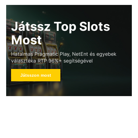
Játssz Top Slots
Most
Hatalmas Pragmatic Play, NetEnt és egyebek
választéka RTP 96%+ segítségével
Játsszon most