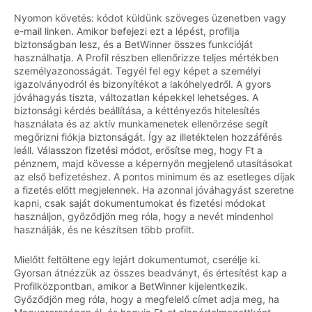
Nyomon követés: kódot küldünk szöveges üzenetben vagy
e-mail linken. Amikor befejezi ezt a lépést, profilja
biztonságban lesz, és a BetWinner összes funkcióját
használhatja. A Profil részben ellenőrizze teljes mértékben
személyazonosságát. Tegyél fel egy képet a személyi
igazolványodról és bizonyítékot a lakóhelyedről. A gyors
jóváhagyás tiszta, változatlan képekkel lehetséges. A
biztonsági kérdés beállítása, a kéttényezős hitelesítés
használata és az aktív munkamenetek ellenőrzése segít
megőrizni fiókja biztonságát. Így az illetéktelen hozzáférés
leáll. Válasszon fizetési módot, erősítse meg, hogy Ft a
pénznem, majd kövesse a képernyőn megjelenő utasításokat
az első befizetéshez. A pontos minimum és az esetleges díjak
a fizetés előtt megjelennek. Ha azonnal jóváhagyást szeretne
kapni, csak saját dokumentumokat és fizetési módokat
használjon, győződjön meg róla, hogy a nevét mindenhol
használják, és ne készítsen több profilt.
Mielőtt feltöltene egy lejárt dokumentumot, cserélje ki.
Gyorsan átnézzük az összes beadványt, és értesítést kap a
Profilközpontban, amikor a BetWinner kijelentkezik.
Győződjön meg róla, hogy a megfelelő címet adja meg, ha