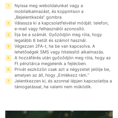
Nyissa meg weboldalunkat vagy a
mobilalkalmazást, és koppintson a
„Bejelentkezés“ gombra
Válassza ki a kapcsolatfelvétel módját: telefon,
e-mail vagy felhasználói azonosító.
Írja be a számát. Győződjön meg róla, hogy
legalább 8 betűt és számot használ.
Végezzen 2FA-t, ha be van kapcsolva. A
lehetőségek SMS vagy hitelesítő alkalmazás.
A hozzáférés után győződjön meg róla, hogy az
Ft pénztárca megjelenik a fejlécben.
Privát eszközön csak azt a négyzetet jelölje be,
amelyen az áll, hogy „Emlékezz rám.“
Jelentkezzen ki, és azonnal lépjen kapcsolatba a
támogatással, ha valami nem működik.