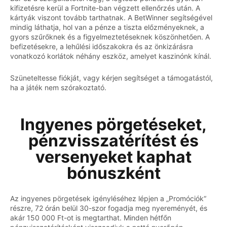
kifizetésre kerül a Fortnite-ban végzett ellenőrzés után. A
kártyák viszont tovább tarthatnak. A BetWinner segítségével
mindig láthatja, hol van a pénze a tiszta előzményeknek, a
gyors szűrőknek és a figyelmeztetéseknek köszönhetően. A
befizetésekre, a lehűlési időszakokra és az önkizárásra
vonatkozó korlátok néhány eszköz, amelyet kaszinónk kínál.
Szüneteltesse fiókját, vagy kérjen segítséget a támogatástól,
ha a játék nem szórakoztató.
Ingyenes pörgetéseket,
pénzvisszatérítést és
versenyeket kaphat
bónuszként
Az ingyenes pörgetések igényléséhez lépjen a „Promóciók“
részre, 72 órán belül 30-szor fogadja meg nyereményét, és
akár 150 000 Ft-ot is megtarthat. Minden hétfőn