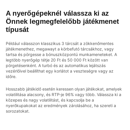
A nyerőgépeknél válassza ki az
Önnek legmegfelelőbb játékmenet
típusát
Például válasszon klasszikus 3 tárcsát a zökkenőmentes
játékmenethez, megawayt a körbefutó tárcsákhoz, vagy
tartsa és pörgesse a bónuszközpontú munkameneteket. A
legtöbb nyerőgép tétje 20 Ft és 50 000 Ft között van
pörgetésenként. A turbó és az automatikus lejátszás
vezérlőivel beállíthat egy korlátot a veszteségre vagy az
időre.
Hosszabb játékidő esetén keressen olyan játékokat, amelyek
volatilitása alacsony, és RTP-je 96% vagy több. Válassza ki a
közepes és nagy volatilitást, és kapcsolja be a
nyerőkupakokat az eredmények zárolásához, ha szereti a
sorozatokat.