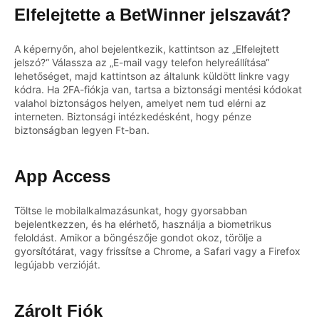
Elfelejtette a BetWinner jelszavát?
A képernyőn, ahol bejelentkezik, kattintson az „Elfelejtett
jelszó?“ Válassza az „E-mail vagy telefon helyreállítása“
lehetőséget, majd kattintson az általunk küldött linkre vagy
kódra. Ha 2FA-fiókja van, tartsa a biztonsági mentési kódokat
valahol biztonságos helyen, amelyet nem tud elérni az
interneten. Biztonsági intézkedésként, hogy pénze
biztonságban legyen Ft-ban.
App Access
Töltse le mobilalkalmazásunkat, hogy gyorsabban
bejelentkezzen, és ha elérhető, használja a biometrikus
feloldást. Amikor a böngészője gondot okoz, törölje a
gyorsítótárat, vagy frissítse a Chrome, a Safari vagy a Firefox
legújabb verzióját.
Zárolt Fiók